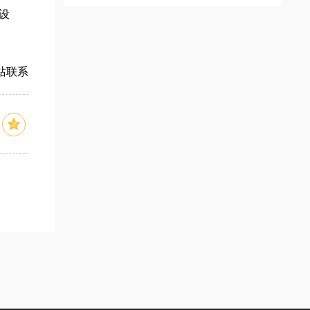
设
站联系